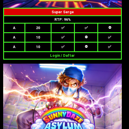
Super Serge
RTP: 96%
⛔️
A
20
✅
✅
⛔️
A
10
✅
✅
⛔️
A
10
✅
✅
Login / Daftar