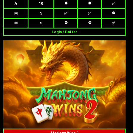
⛔️
⛔️
A
10
✅
⛔️
M
5
✅
✅
⛔️
⛔️
M
5
✅
Login / Daftar
Mahjong Wins 2