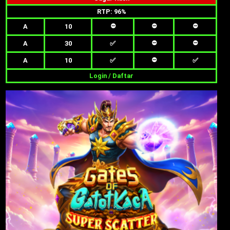
RTP: 96%
⛔️
⛔️
⛔️
A
10
⛔️
⛔️
A
30
✅
⛔️
A
10
✅
✅
Login / Daftar