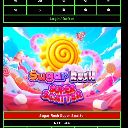
⛔️
⛔️
M
20
✅
⛔️
⛔️
⛔️
M
5
Login / Daftar
Sugar Rush Super Scatter
RTP: 94%