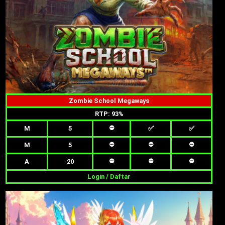
Zombie School Megaways
RTP: 93%
⛔️
M
5
✅
✅
⛔️
⛔️
⛔️
M
5
⛔️
⛔️
⛔️
A
20
Login / Daftar