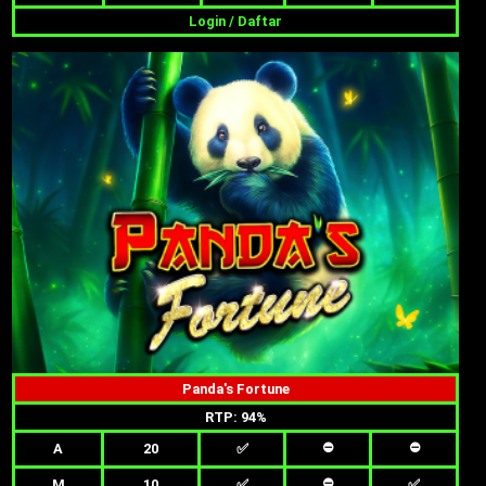
Login / Daftar
Panda's Fortune
RTP: 94%
⛔️
⛔️
A
20
✅
⛔️
M
10
✅
✅