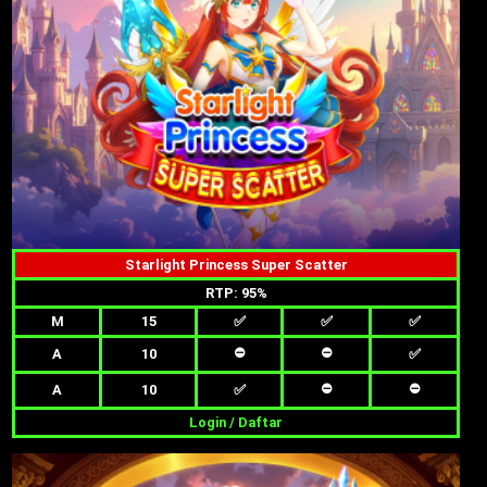
Starlight Princess Super Scatter
RTP: 95%
M
15
✅
✅
✅
⛔️
⛔️
A
10
✅
⛔️
⛔️
A
10
✅
Login / Daftar