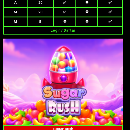
⛔️
A
20
✅
✅
⛔️
M
20
✅
✅
⛔️
⛔️
M
5
✅
Login / Daftar
Sugar Rush