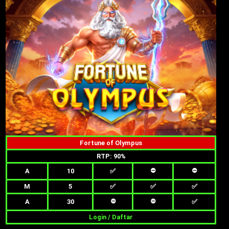
Fortune of Olympus
RTP: 90%
⛔️
⛔️
A
10
✅
M
5
✅
✅
✅
⛔️
⛔️
A
30
✅
Login / Daftar