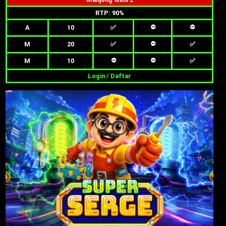
RTP: 90%
⛔️
⛔️
A
10
✅
⛔️
M
20
✅
✅
⛔️
⛔️
M
10
✅
Login / Daftar