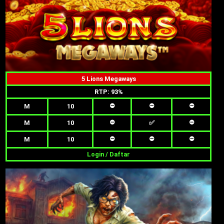
5 Lions Megaways
RTP: 93%
⛔️
⛔️
⛔️
M
10
⛔️
⛔️
M
10
✅
⛔️
⛔️
⛔️
M
10
Login / Daftar