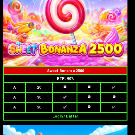
Sweet Bonanza 2500
RTP: 90%
⛔️
⛔️
A
20
✅
⛔️
⛔️
A
30
✅
⛔️
A
30
✅
✅
Login / Daftar