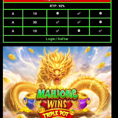
RTP: 92%
⛔️
⛔️
A
10
✅
⛔️
A
30
✅
✅
⛔️
A
10
✅
✅
Login / Daftar