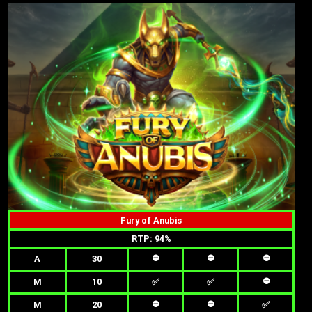
Fury of Anubis
RTP: 94%
⛔️
⛔️
⛔️
A
30
⛔️
M
10
✅
✅
⛔️
⛔️
M
20
✅