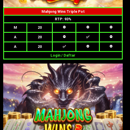
Mahjong Wins Triple Pot
RTP: 93%
⛔️
⛔️
⛔️
M
20
⛔️
⛔️
A
20
✅
⛔️
⛔️
A
20
✅
Login / Daftar