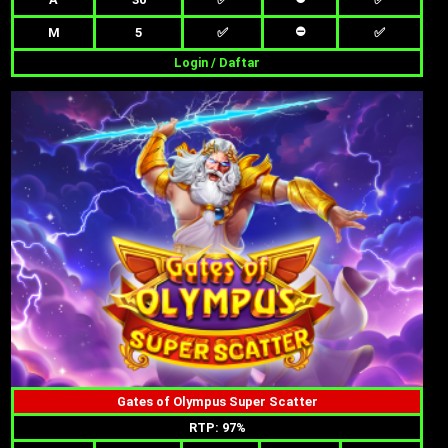
⛔️
M
5
✅
✅
Login / Daftar
Gates of Olympus Super Scatter
RTP: 97%