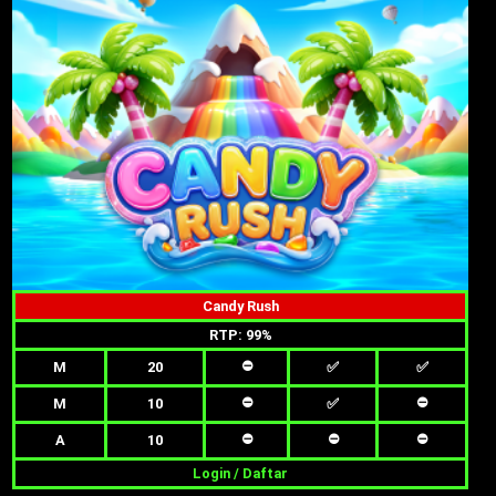
Candy Rush
RTP: 99%
⛔️
M
20
✅
✅
⛔️
⛔️
M
10
✅
⛔️
⛔️
⛔️
A
10
Login / Daftar